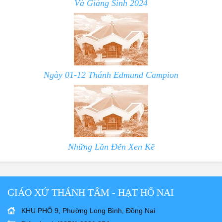
Và Giáng Sinh 2024
Ngày 01-12 Thánh Edmund Campion
Những Lần Đến Xen Kẽ
GIÁO XỨ THÁNH TÂM - HẠT HỐ NAI
KHU PHỐ 9, Phường Long Bình, Đồng Nai