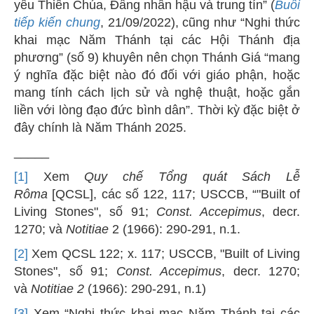
yêu Thiên Chúa, Đấng nhân hậu và trung tín” (
Buổi
tiếp kiến chung
, 21/09/2022), cũng như “Nghi thức
khai mạc Năm Thánh tại các Hội Thánh địa
phương” (số 9) khuyên nên chọn Thánh Giá “mang
ý nghĩa đặc biệt nào đó đối với giáo phận, hoặc
mang tính cách lịch sử và nghệ thuật, hoặc gắn
liền với lòng đạo đức bình dân”. Thời kỳ đặc biệt ở
đây chính là Năm Thánh 2025.
_____
[1]
Xem
Quy chế Tổng quát Sách Lễ
Rôma
[QCSL], các số 122, 117; USCCB, “"Built of
Living Stones", số 91;
Const. Accepimus
, decr.
1270; và
Notitiae
2 (1966): 290-291, n.1.
[2]
Xem QCSL 122; x. 117; USCCB, "Built of Living
Stones", số 91;
Const. Accepimus
, decr. 1270;
và
Notitiae 2
(1966): 290-291, n.1)
[3]
Xem “Nghi thức khai mạc Năm Thánh tại các