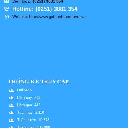
Điện thoại
:
(0251) 3881 354
Hotline
: (0251) 3881 354
Website
: http://www.gxthanhtamhonai.vn
THỐNG KÊ TRUY CẬP
Online: 5
Hôm nay: 283
Hôm qua: 442
Tuần này: 5,310
Tuần trước: 10,573
Tháng này: 135,900