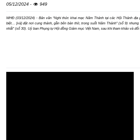
05/12/2024 -
949
WHĐ (03/12/2024) - Bản văn “Nghi thức khai mạc Năm Thánh tại các Hội Thánh địa
biệt… [và] đặt nơi cung thánh, gần bên bàn thờ, trong suốt Năm Thánh” (số 9) nhưng 
nhất” (số 30). Uỷ ban Phụng tự Hội đồng Giám mục Việt Nam, sau khi tham khảo và đối ch