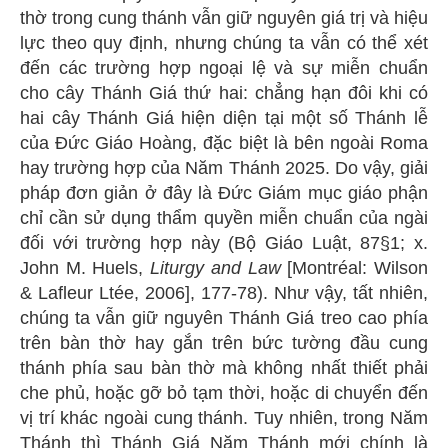
thờ trong cung thánh vẫn giữ nguyên giá trị và hiệu
lực theo quy định, nhưng chúng ta vẫn có thể xét
đến các trường hợp ngoại lệ và sự miễn chuẩn
cho cây Thánh Giá thứ hai: chẳng hạn đôi khi có
hai cây Thánh Giá hiện diện tại một số Thánh lễ
của Đức Giáo Hoàng, đặc biệt là bên ngoài Roma
hay trường hợp của Năm Thánh 2025. Do vậy, giải
pháp đơn giản ở đây là Đức Giám mục giáo phận
chỉ cần sử dụng thẩm quyền miễn chuẩn của ngài
đối với trường hợp này (Bộ Giáo Luật, 87§1; x.
John M. Huels,
Liturgy and Law
[Montréal: Wilson
& Lafleur Ltée, 2006], 177-78). Như vậy, tất nhiên,
chúng ta vẫn giữ nguyên Thánh Giá treo cao phía
trên bàn thờ hay gắn trên bức tường đầu cung
thánh phía sau bàn thờ mà không nhất thiết phải
che phủ, hoặc gỡ bỏ tạm thời, hoặc di chuyển đến
vị trí khác ngoài cung thánh. Tuy nhiên, trong Năm
Thánh thì Thánh Giá Năm Thánh mới chính là