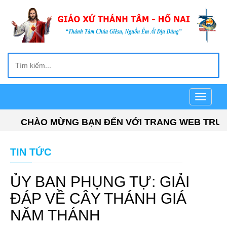
Toggle
navigati
CHÀO MỪNG BẠN ĐẾN VỚI TRANG WEB TRUYỀN T
TIN TỨC
ỦY BAN PHỤNG TỰ: GIẢI
ĐÁP VỀ CÂY THÁNH GIÁ
NĂM THÁNH