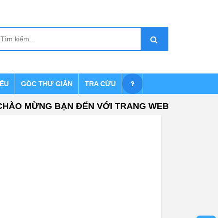
IỆU
GÓC THƯ GIÃN
TRA CỨU
ÀO MỪNG BẠN ĐẾN VỚI TRANG WEB TRUYỀN TH