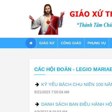
GIÁO XỨ
CÔNG GIÁO
PHỤNG VỤ
CÁC HỘI ĐOÀN - LEGIO MARIA
KỶ YẾU BÁCH CHU NIÊN 100 NĂ
9/21/2023 7:50:04 AM
DANH SÁCH BAN ĐIỀU HÀNH HỘI 
4/3/2022 8:16:53 AM