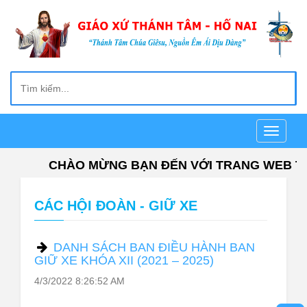
Toggle
navigati
CHÀO MỪNG BẠN ĐẾN VỚI TRANG WEB TR
CÁC HỘI ĐOÀN - GIỮ XE
DANH SÁCH BAN ĐIỀU HÀNH BAN
GIỮ XE KHÓA XII (2021 – 2025)
4/3/2022 8:26:52 AM