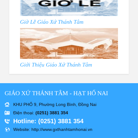
Giờ Lễ Giáo Xứ Thánh Tâm
Giới Thiệu Giáo Xứ Thánh Tâm
GIÁO XỨ THÁNH TÂM - HẠT HỐ NAI
KHU PHỐ 9, Phường Long Bình, Đồng Nai
Điện thoại
:
(0251) 3881 354
Hotline
: (0251) 3881 354
Website
: http://www.gxthanhtamhonai.vn